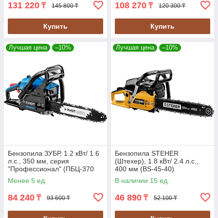
131 220
108 270
₸
₸
145 800 ₸
120 300 ₸
Купить
Купить
Лучшая цена
–10%
Лучшая цена
–10%
Бензопила ЗУБР, 1.2 кВт/ 1.6
Бензопила STEHER
л.с., 350 мм, серия
(Штехер), 1.8 кВт/ 2.4 л.с.,
"Профессионал" (ПБЦ-370
400 мм (BS-45-40)
35П)
Менее 5 ед.
В наличии 15 ед.
84 240
46 890
₸
₸
93 600 ₸
52 100 ₸