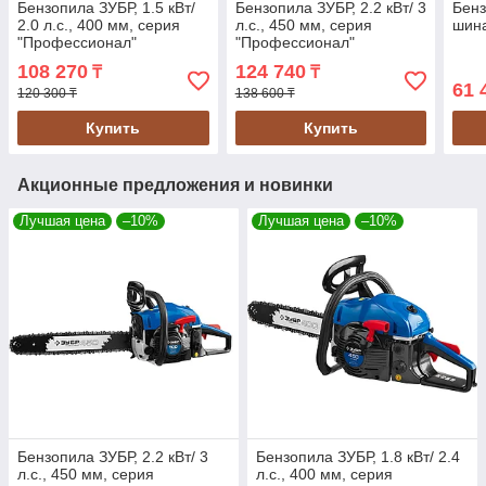
Бензопила ЗУБР, 1.5 кВт/
Бензопила ЗУБР, 2.2 кВт/ 3
Бенз
2.0 л.с., 400 мм, серия
л.с., 450 мм, серия
шина
"Профессионал"
"Профессионал"
(ПБЦ-400 40П)
(ПБЦ-490 45ДП)
108 270
124 740
₸
₸
61 
120 300 ₸
138 600 ₸
Купить
Купить
Акционные предложения и новинки
Лучшая цена
–10%
Лучшая цена
–10%
Бензопила ЗУБР, 2.2 кВт/ 3
Бензопила ЗУБР, 1.8 кВт/ 2.4
л.с., 450 мм, серия
л.с., 400 мм, серия