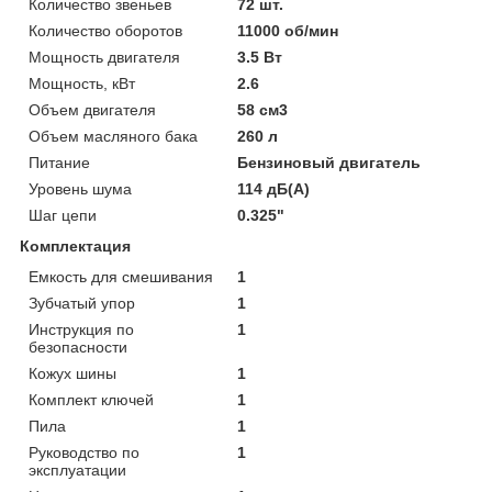
Количество звеньев
72 шт.
Количество оборотов
11000 об/мин
Мощность двигателя
3.5 Вт
Мощность, кВт
2.6
Объем двигателя
58 см3
Объем масляного бака
260 л
Питание
Бензиновый двигатель
Уровень шума
114 дБ(А)
Шаг цепи
0.325"
Комплектация
Емкость для смешивания
1
Зубчатый упор
1
Инструкция по
1
безопасности
Кожух шины
1
Комплект ключей
1
Пила
1
Руководство по
1
эксплуатации