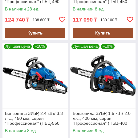
"Профессионал" (ПБЦ-490
"Профессионал" (ПБЦ-450
45ДП)
40П)
В наличии 28 ед.
В наличии 8 ед.
124 740
117 090
₸
₸
138 600 ₸
130 100 ₸
Купить
Купить
Лучшая цена
–10%
Лучшая цена
–10%
Бензопила ЗУБР, 2.4 кВт/ 3.3
Бензопила ЗУБР, 1.5 кВт/ 2.0
л.с., 450 мм, серия
л.с., 400 мм, серия
"Профессионал" (ПБЦ-560
"Профессионал" (ПБЦ-400
45ДП)
40П)
В наличии 8 ед.
В наличии 9 ед.