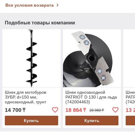
Все условия возврата
Подобные товары компании
Шнек для мотобуров
Шнек однозаходной
Шне
ЗУБР, d=150 мм,
PATRIOT D 130 i для льда
PATR
однозаходный, грунт
(742004463)
(742
(7051-15)
14 700
18 864
13 
₸
₸
20 960 ₸
Купить
Купить