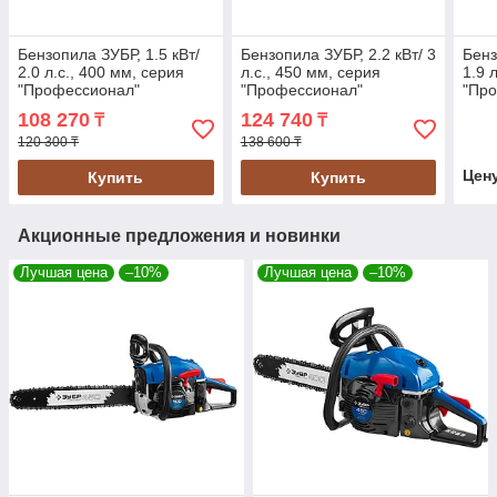
Бензопила ЗУБР, 1.5 кВт/
Бензопила ЗУБР, 2.2 кВт/ 3
Бенз
2.0 л.с., 400 мм, серия
л.с., 450 мм, серия
1.9 
"Профессионал"
"Профессионал"
"Пр
(ПБЦ-400 40П)
(ПБЦ-490 45ДП)
(ПБЦ
108 270
124 740
₸
₸
120 300 ₸
138 600 ₸
Цен
Купить
Купить
Акционные предложения и новинки
Лучшая цена
–10%
Лучшая цена
–10%