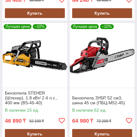
50 400
84 240
₸
₸
56 000 ₸
93 600 ₸
Купить
Купить
Лучшая цена
–10%
Лучшая цена
–10%
Бензопила STEHER
(Штехер), 1.8 кВт/ 2.4 л.с.,
Бензопила ЗУБР, 52 см3,
400 мм (BS-45-40)
шина 45 см (ПБЦ-М52-45)
В наличии 15 ед.
В наличии 62 ед.
46 890
64 980
₸
₸
52 100 ₸
72 200 ₸
Купить
Купить