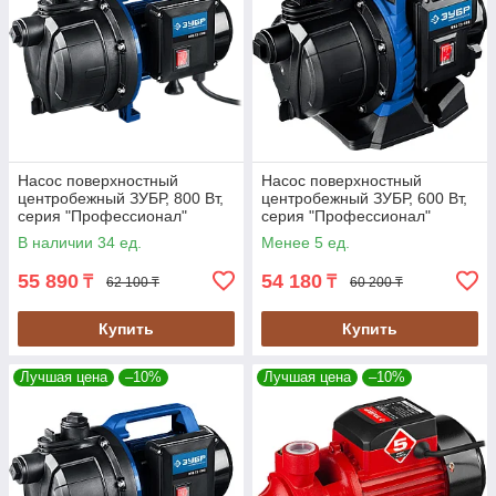
Насос поверхностный
Насос поверхностный
центробежный ЗУБР, 800 Вт,
центробежный ЗУБР, 600 Вт,
серия "Профессионал"
серия "Профессионал"
(НПЦ-Т3-800)
(НПЦ-Т3-600)
В наличии 34 ед.
Менее 5 ед.
55 890
54 180
₸
₸
62 100 ₸
60 200 ₸
Купить
Купить
Лучшая цена
–10%
Лучшая цена
–10%