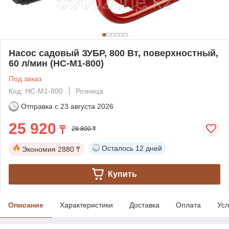
Насос садовый ЗУБР, 800 Вт, поверхностный,
60 л/мин (НС-М1-800)
Под заказ
Код: НС-М1-800
Розница
Отправка с
23 августа 2026
25 920
₸
28 800 ₸
Осталось
12 дней
Экономия
2880 ₸
Купить
Описание
Характеристики
Доставка
Оплата
Усл