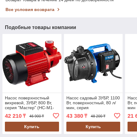
Все условия возврата
Подобные товары компании
Насос поверхностный
Насос садовый ЗУБР, 1100
Насо
вихревой, ЗУБР, 800 Вт,
Вт, поверхностный, 80 л/
Вт, 
серия "Мастер" (НС-М1-
мин, серия
мин 
800-Ч)
"Профессионал" (НС-Т3-
42 210
43 380
21 
₸
₸
46 900 ₸
48 200 ₸
1100)
Купить
Купить