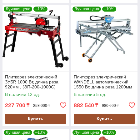
Лучшая цена
–10%
Лучшая цена
–10%
Плиткорез электрический
Плиткорез электрический
ЗУБР, 1000 Вт, длина реза
WANDELI, автоматический
920мм , (ЭП-200-1000С)
1550 Вт, длина реза 1200мм
(QX-ZD-1200)
В наличии 12 ед.
В наличии 5 ед.
227 700
882 540
₸
₸
253 000 ₸
980 600 ₸
Купить
Купить
Лучшая цена
–10%
Лучшая цена
–10%