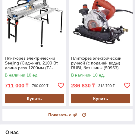
Плиткорез электрический
Плиткорез электрический
Seejing (Сиджинг), 2100 Вт,
ручной (с подачей воды)
длина реза 1200мм (FJ-
RUBI, без шины (50953)
1200-QX)
В наличии 10 ед.
В наличии 10 ед.
711 000
286 830
₸
₸
790 000 ₸
318 700 ₸
Купить
Купить
Показать ещё
О нас