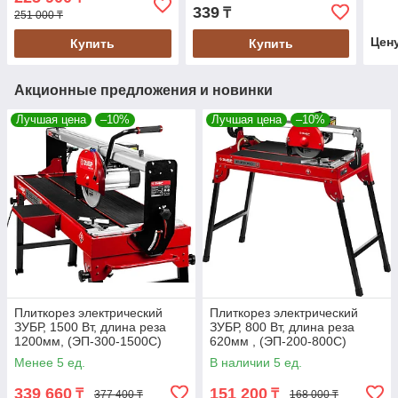
115-1.2_z03)
339
₸
251 000 ₸
Цен
Купить
Купить
Акционные предложения и новинки
Лучшая цена
–10%
Лучшая цена
–10%
Плиткорез электрический
Плиткорез электрический
ЗУБР, 1500 Вт, длина реза
ЗУБР, 800 Вт, длина реза
1200мм, (ЭП-300-1500C)
620мм , (ЭП-200-800С)
Менее 5 ед.
В наличии 5 ед.
339 660
151 200
₸
₸
377 400 ₸
168 000 ₸