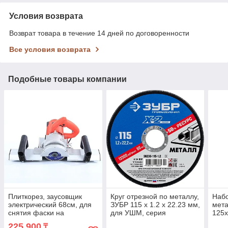
Условия возврата
Возврат товара в течение 14 дней по договоренности
Все условия возврата
Подобные товары компании
Плиткорез, заусовщик
Круг отрезной по металлу,
Набо
электрический 68см, для
ЗУБР 115 х 1.2 х 22.23 мм,
мет
снятия фаски на
для УШМ, серия
125х
керамограните
"Профессионал" (36200-
(362
225 900
₸