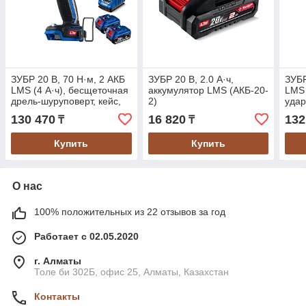
ЗУБР 20 В, 70 Н·м, 2 АКБ
ЗУБР 20 В, 2.0 А·ч,
ЗУБР
LMS (4 А·ч), бесщеточная
аккумулятор LMS (АКБ-20-
LMS 
дрель-шуруповерт, кейс,
2)
удар
ПРОФЕССИОНАЛ (DB-70-
шуру
130 470
16 820
132
₸
₸
42)
ПРО
70-4
Купить
Купить
О нас
100% положительных из 22 отзывов за год
Работает с 02.05.2020
г. Алматы
Толе би 302Б, офис 25, Алматы, Казахстан
Контакты