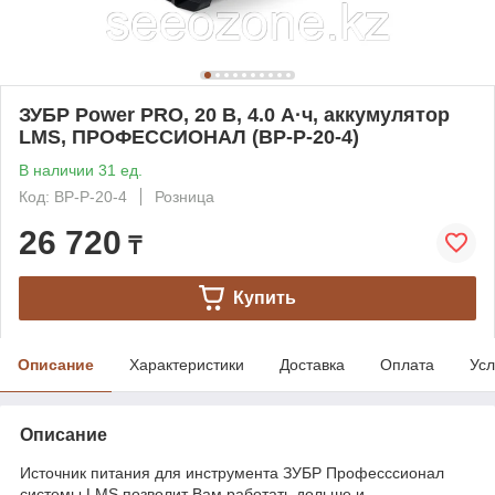
ЗУБР Power PRO, 20 В, 4.0 А·ч, аккумулятор
LMS, ПРОФЕССИОНАЛ (BP-P-20-4)
В наличии 31 ед.
Код: BP-P-20-4
Розница
26 720
₸
Купить
Описание
Характеристики
Доставка
Оплата
Усл
Описание
Источник питания для инструмента ЗУБР Професссионал
системы LMS позволит Вам работать дольше и