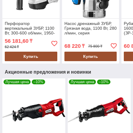
Перфоратор
Насос дренажный ЗУБР,
Руба
вертикальный ЗУБР, 1100
Грязная вода, 1100 Вт, 280
1600
Вт, 300-600 об/мин, 1950-
л/мин, серия
(ЗР-
3900 уд/мин, SDS Max
"Профессионал" (НПГ-Т3-
56 181,60
₸
(ЗПМ-38-1100 ЭК)
1100-С)
68 220
60 
₸
75 800 ₸
62 424 ₸
Купить
Купить
Акционные предложения и новинки
Лучшая цена
–10%
Лучшая цена
–10%