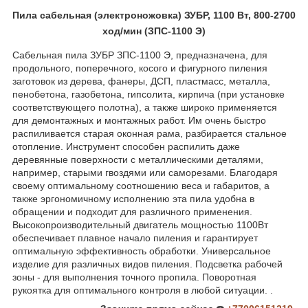
Пила сабельная (электроножовка) ЗУБР, 1100 Вт, 800-2700
ход/мин (ЗПС-1100 Э)
Сабельная пила ЗУБР ЗПС-1100 Э, предназначена, для
продольного, поперечного, косого и фигурного пиления
заготовок из дерева, фанеры, ДСП, пластмасс, металла,
пенобетона, газобетона, гипсолита, кирпича (при установке
соответствующего полотна), а также широко применяется
для демонтажных и монтажных работ. Им очень быстро
распиливается старая оконная рама, разбирается стальное
отопление. Инструмент способен распилить даже
деревянные поверхности с металлическими деталями,
например, старыми гвоздями или саморезами. Благодаря
своему оптимальному соотношению веса и габаритов, а
также эргономичному исполнению эта пила удобна в
обращении и подходит для различного применения.
Высокопроизводительный двигатель мощностью 1100Вт
обеспечивает плавное начало пиления и гарантирует
оптимальную эффективность обработки. Универсальное
изделие для различных видов пиления. Подсветка рабочей
зоны - для выполнения точного пропила. Поворотная
рукоятка для оптимального контроля в любой ситуации. .