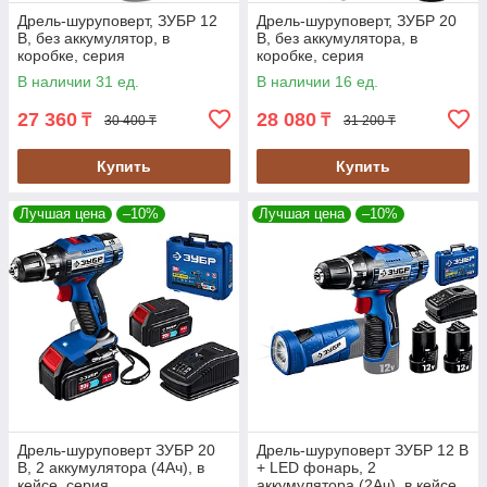
Дрель-шуруповерт, ЗУБР 12
Дрель-шуруповерт, ЗУБР 20
В, без аккумулятор, в
В, без аккумулятора, в
коробке, серия
коробке, серия
"Профессионал" (DL-121)
"Профессионал" (DL-201)
В наличии 31 ед.
В наличии 16 ед.
27 360
28 080
₸
₸
30 400 ₸
31 200 ₸
Купить
Купить
Лучшая цена
–10%
Лучшая цена
–10%
Дрель-шуруповерт ЗУБР 20
Дрель-шуруповерт ЗУБР 12 В
В, 2 аккумулятора (4Ач), в
+ LED фонарь, 2
кейсе, серия
аккумулятора (2Ач), в кейсе,