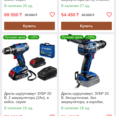
"Профессионал" (DL-201-42)
серия "Профессионал" (DL-
В наличии 26 ед.
В наличии 27 ед.
121-22F)
89 550
54 450
₸
₸
99 500 ₸
60 500 ₸
Купить
Купить
Лучшая цена
–10%
Лучшая цена
–10%
Дрель-шуруповерт ЗУБР 20
Дрель-шуруповерт, ЗУБР 20
В, 2 аккумулятора (2Ач), в
В, бесщеточная, без
кейсе, серия
аккумулятора, в коробке,
"Профессионал" (DL-201-22)
серия "Профессионал" (DB-
В наличии 15 ед.
В наличии 18 ед.
201)