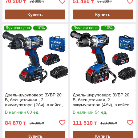
70 200
51 480
₸
₸
78 000 ₸
57 200 ₸
Купить
Купить
Лучшая цена
–10%
Лучшая цена
–10%
Дрель-шуруповерт, ЗУБР 20
Дрель-шуруповерт, ЗУБР 20
В, бесщеточная , 2
В, бесщеточная, 2
аккумулятора (2Ач), в кейсе,
аккумулятора (4Ач), в кейсе,
серия "Профессионал" (DB-
серия "Профессионал" (DB-
В наличии 60 ед.
В наличии 54 ед.
201-22)
201-42)
84 870
111 510
₸
₸
94 300 ₸
123 900 ₸
Купить
Купить