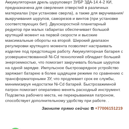
Аккумуляторная дрель шуруповерт ЗУБР ЗДА-14.4-2 КИ,
предназначена для сверления отверстий в различных
материалах (при установке сверла), а также для вкручивания/
выкручивания шурупов, саморезов и винтов (при установке
соответствующих бит). Двухскоростной планетарный
редуктор при малых габаритах обеспечивает большой
крутящий момент на первой скорости и высокие
максимальные обороты на второй. Широкий диапазон
регулировки крутящего момента позволяет настраивать
изделие под предстоящую работу. Аккумуляторная батарея с
усовершенствованной Ni-Cd технологией обладает большей
энергоемкостью, что помогает закручивать больше шурупов
на одной зарядке. Импульсное быстрозарядное устройство
заряжает батарею в более щадящем режиме по сравнению с
трансформаторными ЗУ, что продлевает срок ее службы,
минимизируя недостатки Ni-Cd батарей. Быстрозажимной
патрон помогает оперативно менять расходный инструмент.
Подсветка рабочего места, не перекрываемая патроном,
способствует дополнительному удобству при работе. .
Звоните
прямо сейчас
☎️
+77006151219