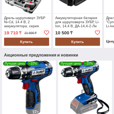
Дрель-шуруповерт ЗУБР
Аккумуляторная батарея
Дрел
Ni-Cd, 14.4 В, 2
для шуруповерта ЗУБР, Li-
"Суп
аккумулятора, серия
Ion, 14,4 В, ДА-14,4-2-Ли
Li-I
"Профессионал"
(АКБ-14.4-Ли 15М2)
(ДА-
19 710
10 500
₸
₸
21 900 ₸
(ЗДА-14.4-2 КИН20)
Цен
Купить
Купить
Акционные предложения и новинки
Лучшая цена
–10%
Лучшая цена
–10%