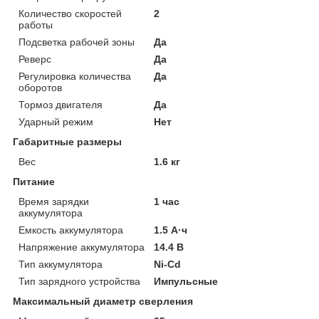
Количество скоростей
2
работы
Подсветка рабочей зоны
Да
Реверс
Да
Регулировка количества
Да
оборотов
Тормоз двигателя
Да
Ударный режим
Нет
Габаритные размеры
Вес
1.6 кг
Питание
Время зарядки
1 час
аккумулятора
Емкость аккумулятора
1.5 А·ч
Напряжение аккумулятора
14.4 В
Тип аккумулятора
Ni-Cd
Тип зарядного устройства
Импульсные
Максимальный диаметр сверления