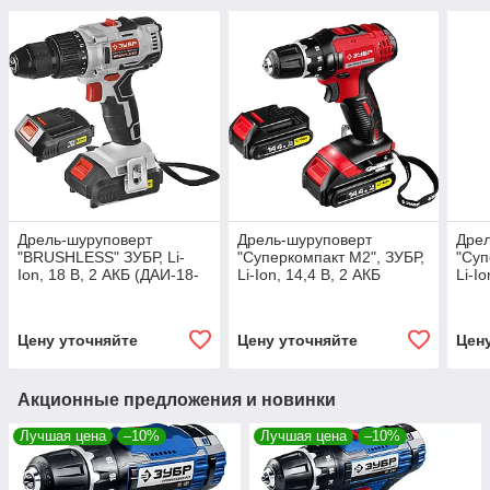
Дрель-шуруповерт
Дрель-шуруповерт
Дрел
"BRUSHLESS" ЗУБР, Li-
"Суперкомпакт М2", ЗУБР,
"Суп
Ion, 18 В, 2 АКБ (ДАИ-18-
Li-Ion, 14,4 В, 2 АКБ
Li-I
2-Ли КНМ4)
(ДА-14.4-2-Ли КНМ2)
Ли 
Цену уточняйте
Цену уточняйте
Цен
Акционные предложения и новинки
Лучшая цена
–10%
Лучшая цена
–10%