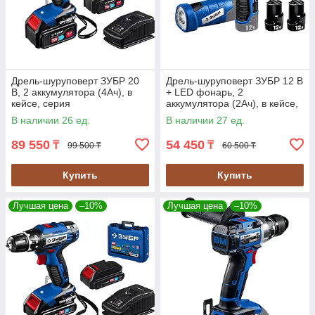
Дрель-шуруповерт ЗУБР 20
Дрель-шуруповерт ЗУБР 12 В
В, 2 аккумулятора (4Ач), в
+ LED фонарь, 2
кейсе, серия
аккумулятора (2Ач), в кейсе,
"Профессионал" (DL-201-42)
серия "Профессионал" (DL-
В наличии 26 ед.
В наличии 27 ед.
121-22F)
89 550
54 450
₸
₸
99 500 ₸
60 500 ₸
Купить
Купить
Лучшая цена
–10%
Лучшая цена
–10%