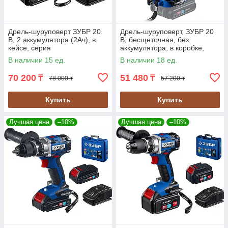
Дрель-шуруповерт ЗУБР 20
Дрель-шуруповерт, ЗУБР 20
В, 2 аккумулятора (2Ач), в
В, бесщеточная, без
кейсе, серия
аккумулятора, в коробке,
"Профессионал" (DL-201-22)
серия "Профессионал" (DB-
В наличии 15 ед.
В наличии 18 ед.
201)
70 200
51 480
₸
₸
78 000 ₸
57 200 ₸
Купить
Купить
Лучшая цена
–10%
Лучшая цена
–10%