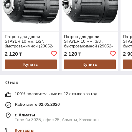
Патрон для дрели
Патрон для дрели
Патр
STAYER 10 мм, 1/2",
STAYER 10 мм, 3/8",
STAY
быстрозажимной (29052-
быстрозажимной (29052-
быст
10-1/2)
10-3/8)
13-1
2 120
2 120
2 9
₸
₸
Купить
Купить
О нас
100% положительных из 22 отзывов за год
Работает с 02.05.2020
г. Алматы
Толе би 302Б, офис 25, Алматы, Казахстан
Контакты