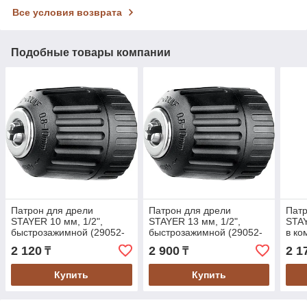
Все условия возврата
Подобные товары компании
Патрон для дрели
Патрон для дрели
Патр
STAYER 10 мм, 1/2",
STAYER 13 мм, 1/2",
STAY
быстрозажимной (29052-
быстрозажимной (29052-
в ко
10-1/2)
13-1/2)
(290
2 120
2 900
2 1
₸
₸
Купить
Купить