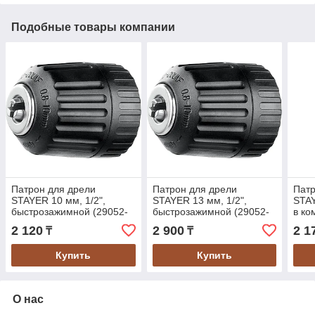
Подобные товары компании
Патрон для дрели
Патрон для дрели
Патр
STAYER 10 мм, 1/2",
STAYER 13 мм, 1/2",
STAY
быстрозажимной (29052-
быстрозажимной (29052-
в ко
10-1/2)
13-1/2)
(290
2 120
2 900
2 1
₸
₸
Купить
Купить
О нас