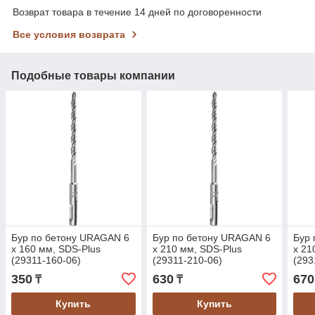
Возврат товара в течение 14 дней по договоренности
Все условия возврата
Подобные товары компании
Бур по бетону URAGAN 6
Бур по бетону URAGAN 6
Бур 
x 160 мм, SDS-Plus
x 210 мм, SDS-Plus
x 21
(29311-160-06)
(29311-210-06)
(293
350
630
670
₸
₸
Купить
Купить