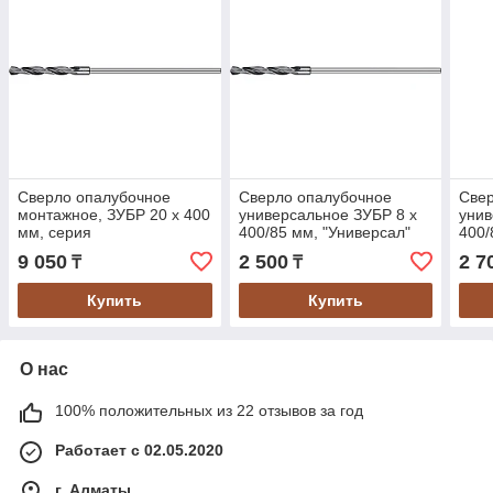
Сверло опалубочное
Сверло опалубочное
Све
монтажное, ЗУБР 20 х 400
универсальное ЗУБР 8 x
унив
мм, серия
400/85 мм, "Универсал"
400/
"Профессионал" (29390-
(29390-400-08_z01)
(293
9 050
2 500
2 7
₸
₸
400-20_z02)
Купить
Купить
О нас
100% положительных из 22 отзывов за год
Работает с 02.05.2020
г. Алматы