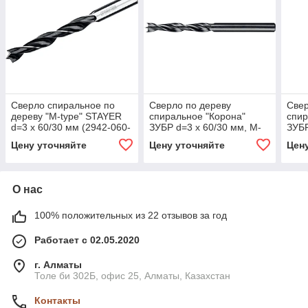
Сверло спиральное по
Сверло по дереву
Свер
дереву "M-type" STAYER
спиральное "Корона"
спир
d=3 x 60/30 мм (2942-060-
ЗУБР d=3 x 60/30 мм, М-
ЗУБР
03_z01)
образная заточка (29421-
обра
Цену уточняйте
Цену уточняйте
Цен
060-03)
070-
О нас
100% положительных из 22 отзывов за год
Работает с 02.05.2020
г. Алматы
Толе би 302Б, офис 25, Алматы, Казахстан
Контакты