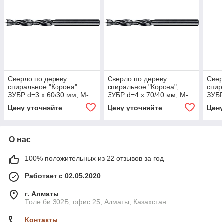
Сверло по дереву
Сверло по дереву
Свер
спиральное "Корона"
спиральное "Корона",
спир
ЗУБР d=3 x 60/30 мм, М-
ЗУБР d=4 x 70/40 мм, М-
ЗУБР
образная заточка (29421-
образная заточка (29421-
обра
Цену уточняйте
Цену уточняйте
Цен
060-03)
070-04)
085-
О нас
100% положительных из 22 отзывов за год
Работает с 02.05.2020
г. Алматы
Толе би 302Б, офис 25, Алматы, Казахстан
Контакты