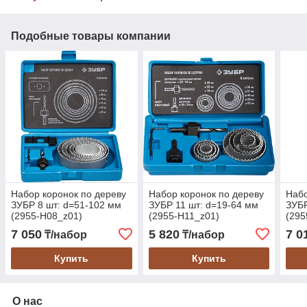
Подобные товары компании
Набор коронок по дереву
Набор коронок по дереву
Набо
ЗУБР 8 шт: d=51-102 мм
ЗУБР 11 шт: d=19-64 мм
ЗУБР
(2955-H08_z01)
(2955-H11_z01)
(295
7 050
5 820
7 0
₸/набор
₸/набор
Купить
Купить
О нас