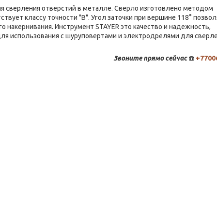
ля сверления отверстий в металле. Сверло изготовлено методом
твует классу точности "В". Угол заточки при вершине 118° позвол
о накернивания. Инструмент STAYER это качество и надежность,
ля использования с шуруповертами и электродрелями для сверл
Звоните
прямо сейчас
☎️
+7700