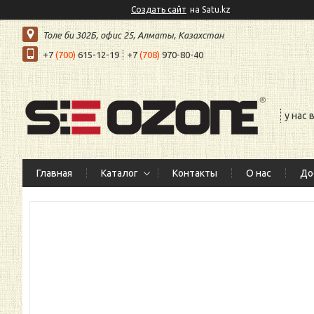
Создать сайт
на Satu.kz
Толе би 302Б, офис 25, Алматы, Казахстан
+7
(700)
615-12-19
+7
(708)
970-80-40
у нас
Главная
Каталог
Контакты
О нас
До