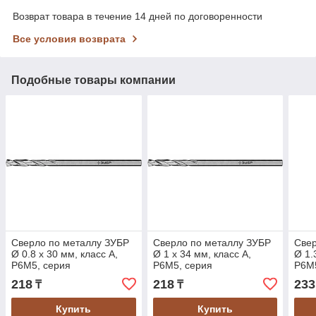
Возврат товара в течение 14 дней по договоренности
Все условия возврата
Подобные товары компании
Сверло по металлу ЗУБР
Сверло по металлу ЗУБР
Свер
Ø 0.8 x 30 мм, класс А,
Ø 1 x 34 мм, класс А,
Ø 1.
Р6М5, серия
Р6М5, серия
Р6М5
"Профессионал" (29625-
"Профессионал" (29625-
"Про
218
218
233
₸
₸
0.8)
1)
1.3)
Купить
Купить