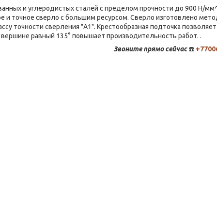
ванных и углеродистых сталей с пределом прочности до 900 Н/мм^
ное и точное сверло с большим ресурсом. Сверло изготовлено мет
ссу точности сверления "А1". Крестообразная подточка позволяет
и вершине равный 135° повышает производительность работ. .
Звоните
прямо сейчас
☎️
+7700