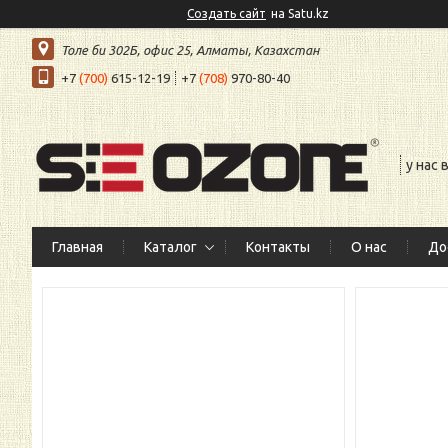
Создать сайт
на Satu.kz
Толе би 302Б, офис 25, Алматы, Казахстан
+7
(700)
615-12-19
+7
(708)
970-80-40
у нас
Главная
Каталог
Контакты
О нас
До