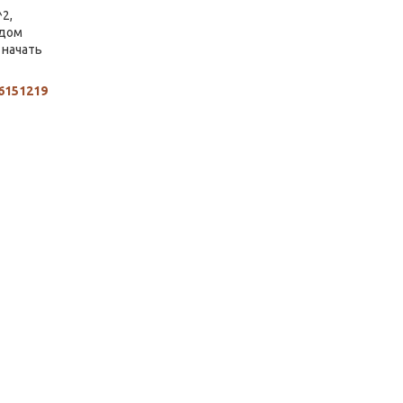
2,
одом
 начать
6151219