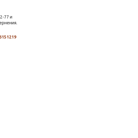
2-77 и
ернения.
6151219