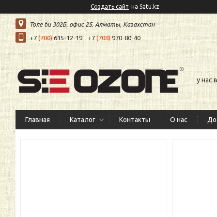
Создать сайт
на Satu.kz
Толе би 302Б, офис 25, Алматы, Казахстан
+7
(700)
615-12-19
+7
(708)
970-80-40
у нас
Главная
Каталог
Контакты
О нас
До