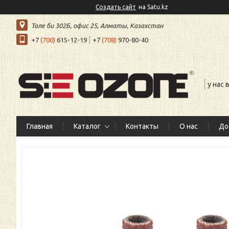
Создать сайт
на Satu.kz
Толе би 302Б, офис 25, Алматы, Казахстан
+7
(700)
615-12-19
+7
(708)
970-80-40
у нас
Главная
Каталог
Контакты
О нас
До