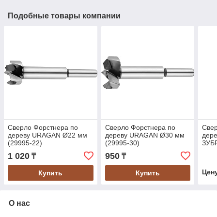
Подобные товары компании
Сверло Форстнера по
Сверло Форстнера по
Cвер
дереву URAGAN Ø22 мм
дереву URAGAN Ø30 мм
дере
(29995-22)
(29995-30)
ЗУБР
35)
1 020
950
₸
₸
Цен
Купить
Купить
О нас