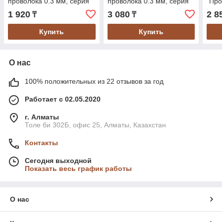
проволока 0.3 мм, серия
проволока 0.3 мм, серия
"Про
"Профессионал" (3525-
"Профессионал" (35255-
063_
1 920
3 080
2 8
₸
₸
075_z02)
075_z02)
Купить
Купить
О нас
100% положительных из 22 отзывов за год
Работает с 02.05.2020
г. Алматы
Толе би 302Б, офис 25, Алматы, Казахстан
Контакты
Сегодня выходной
Показать весь график работы
О нас