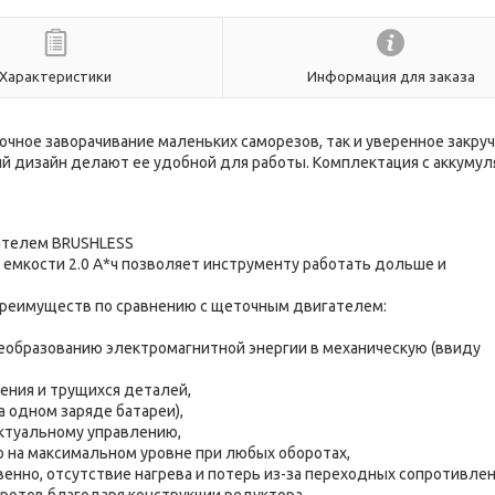
Характеристики
Информация для заказа
чное заворачивание маленьких саморезов, так и уверенное закру
ый дизайн делают ее удобной для работы. Комплектация с аккуму
ателем BRUSHLESS
емкости 2.0 А*ч позволяет инструменту работать дольше и
реимуществ по сравнению с щеточным двигателем:
еобразованию электромагнитной энергии в механическую (ввиду
ения и трущихся деталей,
а одном заряде батареи),
ектуальному управлению,
о на максимальном уровне при любых оборотах,
венно, отсутствие нагрева и потерь из-за переходных сопротивле