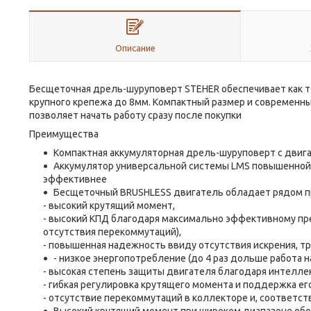
Описание
Бесщеточная дрель-шуруповерт STEHER обеспечивает как то
крупного крепежа до 8мм. Компактный размер и современн
позволяет начать работу сразу после покупки
Преимущества
Компактная аккумуляторная дрель-шуруповерт с двиг
Аккумулятор универсальной системы LMS повышенной 
эффективнее
Бесщеточный BRUSHLESS двигатель обладает рядом п
- высокий крутящий момент,
- высокий КПД благодаря максимально эффективному пр
отсутствия перекоммутаций),
- повышенная надежность ввиду отсутствия искрения, тр
- низкое энергопотребление (до 4 раз дольше работа н
- высокая степень защиты двигателя благодаря интелл
- гибкая регулировка крутящего момента и поддержка ег
- отсутствие перекоммутаций в коллекторе и, соответст