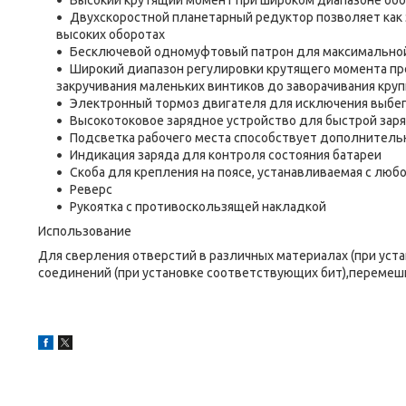
Высокий крутящий момент при широком диапазоне обо
Двухскоростной планетарный редуктор позволяет как 
высоких оборотах
Бесключевой одномуфтовый патрон для максимальной 
Широкий диапазон регулировки крутящего момента пр
закручивания маленьких винтиков до заворачивания кру
Электронный тормоз двигателя для исключения выбег
Высокотоковое зарядное устройство для быстрой зар
Подсветка рабочего места способствует дополнительн
Индикация заряда для контроля состояния батареи
Скоба для крепления на поясе, устанавливаемая с люб
Реверс
Рукоятка с противоскользящей накладкой
Использование
Для сверления отверстий в различных материалах (при уст
соединений (при установке соответствующих бит),перемеш