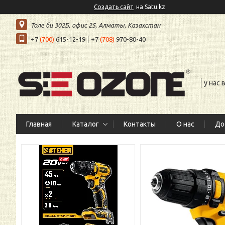
Создать сайт
на Satu.kz
Толе би 302Б, офис 25, Алматы, Казахстан
+7
(700)
615-12-19
+7
(708)
970-80-40
у нас
Главная
Каталог
Контакты
О нас
До