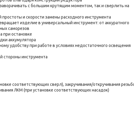
ротов благодаря конструкции редуктора
заворачивать с большим крутящим моментом, так и сверлить на
простоты и скорости замены расходного инструмента
евращает изделие в универсальный инструмент: от аккуратного
пных саморезов
а при остановке
ядки аккумулятора
ому удобству при работе в условиях недостаточного освещения
ой стороны инструмента
ановке соответствующих сверл), закручивания/откручивания резьб
ивания ЛКМ (при установке соответствующих насадок)