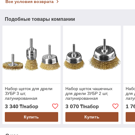
Все условия возврата
Подобные товары компании
Набор щеток для дрели
Набор щеток чашечных
Набо
ЗУБР 3 шт,
для дрели ЗУБР 2 шт,
для 
латунированная
латунированная
лат
проволока (3530-H3_z02)
проволока (3531-H2_z02)
пров
3 340
3 070
1 7
₸/набор
₸/набор
Купить
Купить