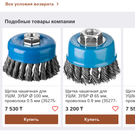
Все условия возврата
Подобные товары компании
Щетка чашечная для
Щетка чашечная для
Щетк
УШМ, ЗУБР Ø 100 мм,
УШМ, ЗУБР Ø 65 мм,
УШМ
проволока 0.5 мм (35275-
проволока 0.8 мм (35277-
пров
100_z02)
065_z02)
100_
7 530
3 200
7 5
₸
₸
Купить
Купить