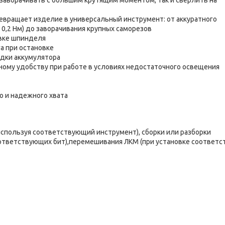
заворачивать с большим крутящим моментом, так и сверлить на
евращает изделие в универсальный инструмент: от аккуратного
0,2 Нм) до заворачивания крупных саморезов
вке шпинделя
а при остановке
ядки аккумулятора
ому удобству при работе в условиях недостаточного освещения
о и надежного хвата
используя соответствующий инструмент), сборки или разборки
оответствующих бит),перемешивания ЛКМ (при установке соответ