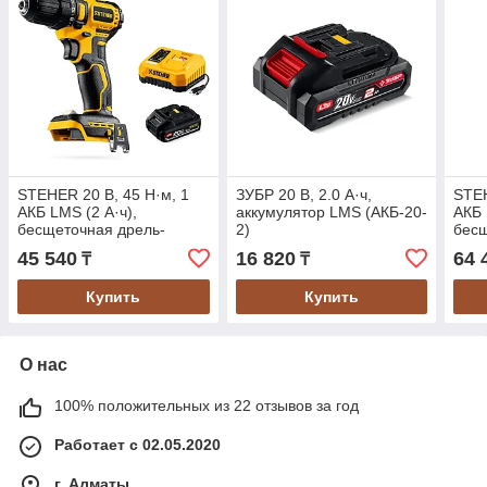
STEHER 20 В, 45 Н·м, 1
ЗУБР 20 В, 2.0 А·ч,
STEH
АКБ LMS (2 А·ч),
аккумулятор LMS (АКБ-20-
АКБ 
бесщеточная дрель-
2)
бесщ
шуруповерт (CB-45-21)
шуру
45 540
16 820
64 
₸
₸
Купить
Купить
О нас
100% положительных из 22 отзывов за год
Работает с 02.05.2020
г. Алматы