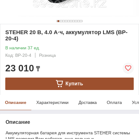
STEHER 20 В, 4.0 А·ч, аккумулятор LMS (BP-
20-4)
В наличии 37 ед.
Код: BP-20-4
Розница
23 010
₸
Купить
Описание
Характеристики
Доставка
Оплата
Усл
Описание
Аккумуляторная батарея для инструмента STEHER системы
LMS позволит Вам работать еще дольше и