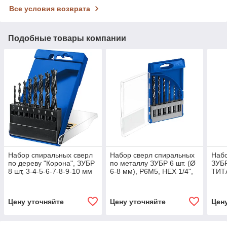
Все условия возврата
Подобные товары компании
Набор спиральных сверл
Набор сверл спиральных
Набо
по дереву "Корона", ЗУБР
по металлу ЗУБР 6 шт. (Ø
ЗУБР
8 шт, 3-4-5-6-7-8-9-10 мм
6-8 мм), Р6М5, НЕХ 1/4",
ТИТА
(29421-H8)
класс A, Р6М5 (29623-H6)
(296
Цену уточняйте
Цену уточняйте
Цен