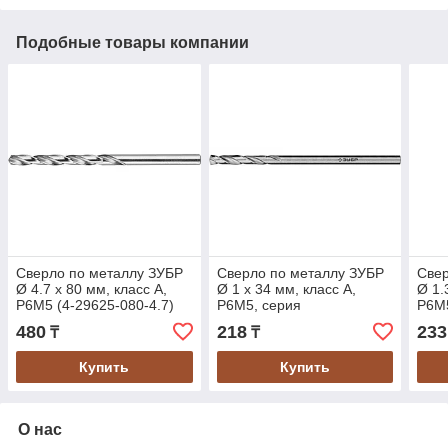
Подобные товары компании
Сверло по металлу ЗУБР
Сверло по металлу ЗУБР
Свер
Ø 4.7 x 80 мм, класс А,
Ø 1 x 34 мм, класс А,
Ø 1.
Р6М5 (4-29625-080-4.7)
Р6М5, серия
Р6М5
"Профессионал" (29625-
"Про
480
218
233
₸
₸
1)
1.3)
Купить
Купить
О нас