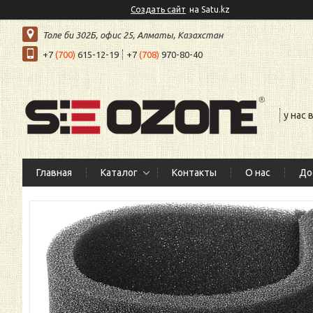
Создать сайт
на Satu.kz
Толе би 302Б, офис 25, Алматы, Казахстан
+7
(700)
615-12-19
+7
(708)
970-80-40
у нас
Главная
Каталог
Контакты
О нас
До