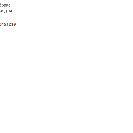
борке.
ки для
6151219