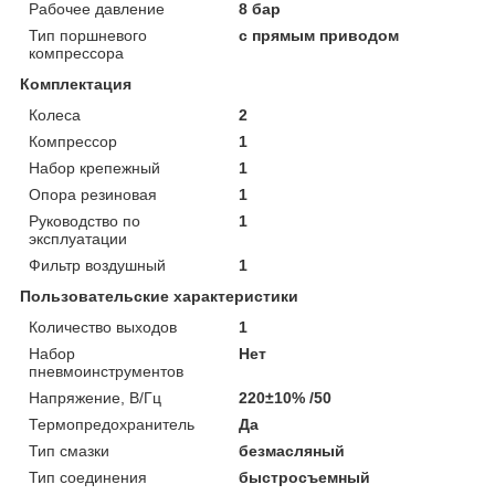
Рабочее давление
8 бар
Тип поршневого
с прямым приводом
компрессора
Комплектация
Колеса
2
Компрессор
1
Набор крепежный
1
Опора резиновая
1
Руководство по
1
эксплуатации
Фильтр воздушный
1
Пользовательские характеристики
Количество выходов
1
Набор
Нет
пневмоинструментов
Напряжение, В/Гц
220±10% /50
Термопредохранитель
Да
Тип смазки
безмасляный
Тип соединения
быстросъемный