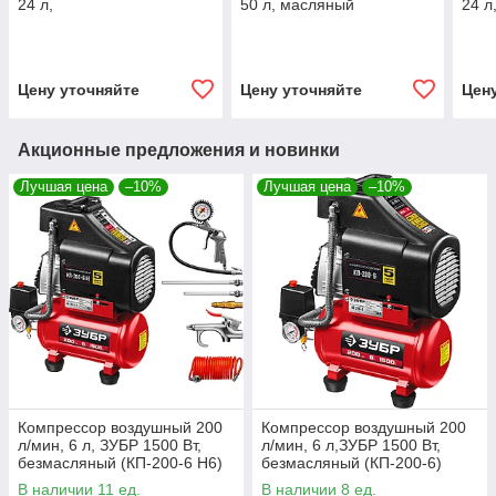
24 л,
50 л, масляный
24 л
масляный(ЗКПМ-310-24-
(ЗКПМ-220-50-1.5)
(ЗКП
2.2)
Цену уточняйте
Цену уточняйте
Цен
Акционные предложения и новинки
Лучшая цена
–10%
Лучшая цена
–10%
Компрессор воздушный 200
Компрессор воздушный 200
л/мин, 6 л, ЗУБР 1500 Вт,
л/мин, 6 л,ЗУБР 1500 Вт,
безмасляный (КП-200-6 Н6)
безмасляный (КП-200-6)
В наличии 11 ед.
В наличии 8 ед.