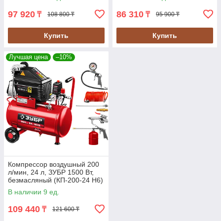
97 920
86 310
₸
₸
108 800 ₸
95 900 ₸
Купить
Купить
Лучшая цена
–10%
Компрессор воздушный 200
л/мин, 24 л, ЗУБР 1500 Вт,
безмасляный (КП-200-24 Н6)
В наличии 9 ед.
109 440
₸
121 600 ₸