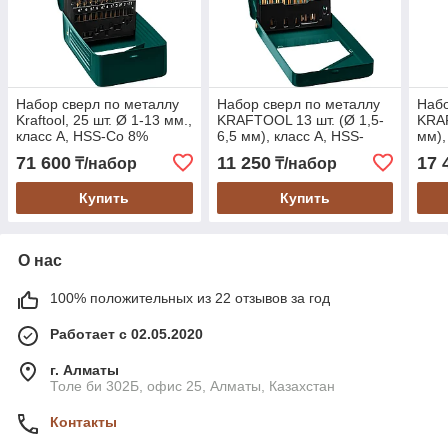
Набор сверл по металлу
Набор сверл по металлу
Набо
Kraftool, 25 шт. Ø 1-13 мм.,
KRAFTOOL 13 шт. (Ø 1,5-
KRAF
класс A, HSS-Co 8%
6,5 мм), класс A, HSS-
мм),
Co(8%) (29656-H13)
(296
71 600
11 250
17 
₸/набор
₸/набор
Купить
Купить
О нас
100% положительных из 22 отзывов за год
Работает с 02.05.2020
г. Алматы
Толе би 302Б, офис 25, Алматы, Казахстан
Контакты