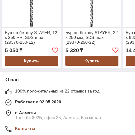
Бур по бетону STAYER, 12
Бур по бетону STAYER, 22
Бур 
х 250 мм, SDS-max
х 250 мм, SDS-max
х 88
(29370-250-12)
(29370-250-22)
(293
5 050
5 320
14 
₸
₸
Купить
Купить
О нас
100% положительных из 22 отзывов за год
Работает с 02.05.2020
г. Алматы
Толе би 302Б, офис 25, Алматы, Казахстан
Контакты