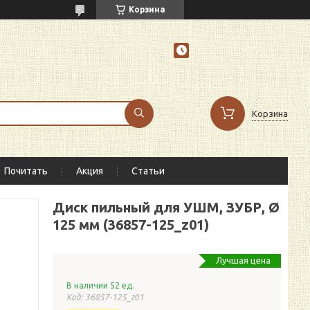
Корзина
Корзина
Почитать
Акция
Статьи
Диск пильный для УШМ, ЗУБР, Ø
125 мм (36857-125_z01)
Лучшая цена
В наличии 52 ед.
Код:
36857-125_z01