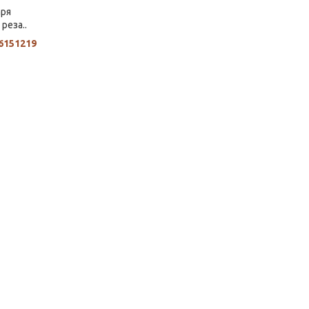
аря
реза..
6151219