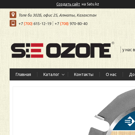
Создать сайт
на Satu.kz
Толе би 302Б, офис 25, Алматы, Казахстан
+7
(700)
615-12-19
+7
(708)
970-80-40
у нас
Главная
Каталог
Контакты
О нас
До