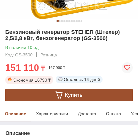
Бензиновый генератор STEHER (Штехер)
2,5/2,8 кВт, бензогенератор (GS-3500)
В наличии 10 ед.
Код: GS-3500
Розница
151 110
₸
167 900 ₸
Осталось
14 дней
Экономия
16790 ₸
Купить
Описание
Характеристики
Доставка
Оплата
Усл
Описание