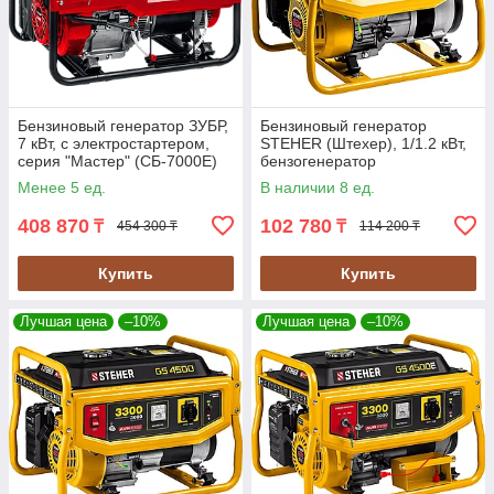
Бензиновый генератор ЗУБР,
Бензиновый генератор
7 кВт, с электростартером,
STEHER (Штехер), 1/1.2 кВт,
серия "Мастер" (СБ-7000Е)
бензогенератор
бесщеточный (GS-1500)
Менее 5 ед.
В наличии 8 ед.
408 870
102 780
₸
₸
454 300 ₸
114 200 ₸
Купить
Купить
Лучшая цена
–10%
Лучшая цена
–10%