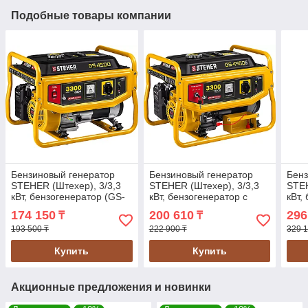
Подобные товары компании
Бензиновый генератор
Бензиновый генератор
Бенз
STEHER (Штехер), 3/3,3
STEHER (Штехер), 3/3,3
STEH
кВт, бензогенератор (GS-
кВт, бензогенератор с
кВт,
4500)
электростартером (GS-
6500
174 150
200 610
296
₸
₸
4500Е)
193 500 ₸
222 900 ₸
329 1
Купить
Купить
Акционные предложения и новинки