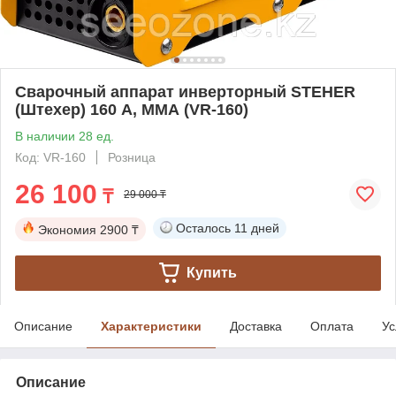
Сварочный аппарат инверторный STEHER
(Штехер) 160 А, ММА (VR-160)
В наличии 28 ед.
Код: VR-160
Розница
26 100
₸
29 000 ₸
Осталось
11 дней
Экономия
2900 ₸
Купить
Описание
Характеристики
Доставка
Оплата
Ус
Описание