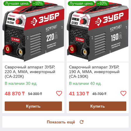
Лучшая цена
–10%
Лучшая цена
–10%
Сварочный аппарат ЗУБР,
Сварочный аппарат ЗУБР,
220 А, MMA, инверторный
190 А, MMA, инверторный
(СА-220К)
(СА-190К)
В наличии 30 ед.
В наличии 40 ед.
48 870
41 130
₸
₸
54 300 ₸
45 700 ₸
Купить
Купить
Показать ещё