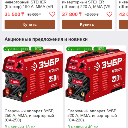
инверторный STEHER
инверторный STEHER
инв
(Штехер) 190 А, ММА (VR-
(Штехер) 220 А, ММА (VR-
(Ште
190)
220)
250)
31 500
37 800
43 
₸
₸
35 000 ₸
42 000 ₸
Купить
Купить
Акционные предложения и новинки
Лучшая цена
–10%
Лучшая цена
–10%
Сварочный аппарат ЗУБР,
Сварочный аппарат ЗУБР,
250 А, MMA, инверторный
220 А, MMA, инверторный
(СА-250)
(СА-220)
В наличии 18 ед.
В наличии 40 ед.