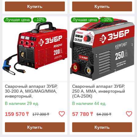
Купить
Купить
Лучшая цена
–10%
Лучшая цена
–10%
Сварочный аппарат ЗУБР,
Сварочный аппарат ЗУБР,
30-200 А, MIG/MAG/MMA,
250 А, MMA, инверторный
инверторный,
(СА-250К)
полуавтоматический
В наличии 29 ед.
В наличии 44 ед.
(ПС-200)
159 570
57 780
₸
₸
177 300 ₸
64 200 ₸
Купить
Купить