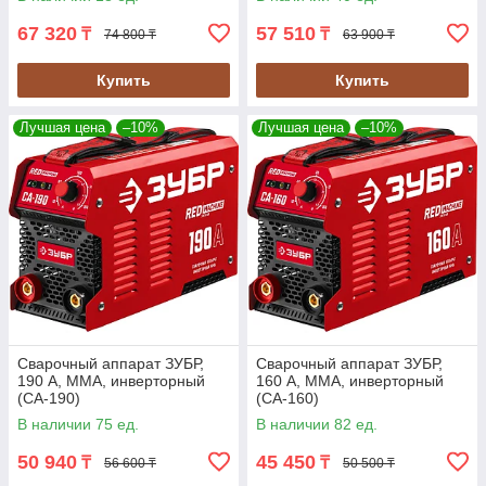
67 320
57 510
₸
₸
74 800 ₸
63 900 ₸
Купить
Купить
Лучшая цена
–10%
Лучшая цена
–10%
Сварочный аппарат ЗУБР,
Сварочный аппарат ЗУБР,
190 А, MMA, инверторный
160 А, MMA, инверторный
(СА-190)
(СА-160)
В наличии 75 ед.
В наличии 82 ед.
50 940
45 450
₸
₸
56 600 ₸
50 500 ₸