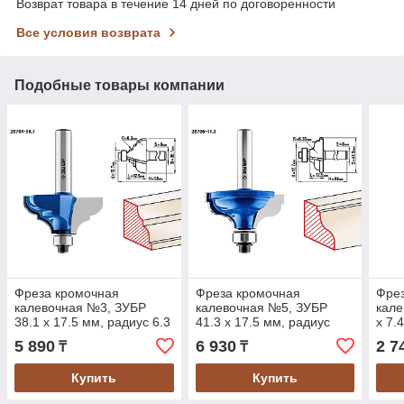
Возврат товара в течение 14 дней по договоренности
Все условия возврата
Подобные товары компании
Фреза кромочная
Фреза кромочная
Фре
калевочная №3, ЗУБР
калевочная №5, ЗУБР
кале
38.1 x 17.5 мм, радиус 6.3
41.3 x 17.5 мм, радиус
x 7.
мм, по дереву (28704-
6.35 мм, по дереву
по д
5 890
6 930
2 7
₸
₸
38.1)
(28706-41.3)
Купить
Купить