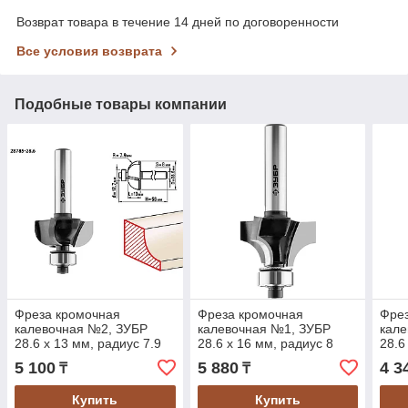
Возврат товара в течение 14 дней по договоренности
Все условия возврата
Подобные товары компании
Фреза кромочная
Фреза кромочная
Фре
калевочная №2, ЗУБР
калевочная №1, ЗУБР
кале
28.6 x 13 мм, радиус 7.9
28.6 x 16 мм, радиус 8
28.6
мм, по дереву (28785-
мм, по дереву (28784-
мм, 
5 100
5 880
4 3
₸
₸
28.6)
28.6)
28.6
Купить
Купить