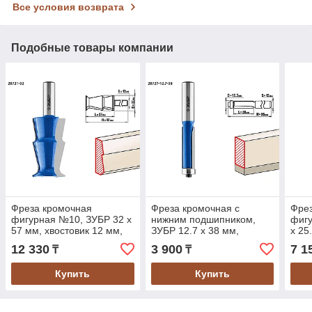
Все условия возврата
Подобные товары компании
Фреза кромочная
Фреза кромочная с
Фре
фигурная №10, ЗУБР 32 x
нижним подшипником,
фигу
57 мм, хвостовик 12 мм,
ЗУБР 12.7 x 38 мм,
x 25
по дереву (28721-32)
хвостовик 12 мм, по
по д
12 330
3 900
7 1
₸
₸
дереву (28727-12.7-38)
Купить
Купить