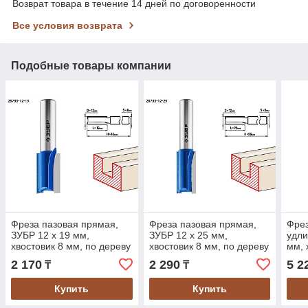
Возврат товара в течение 14 дней по договоренности
Все условия возврата
Подобные товары компании
Фреза пазовая прямая,
Фреза пазовая прямая,
Фрез
ЗУБР 12 x 19 мм,
ЗУБР 12 x 25 мм,
удли
хвостовик 8 мм, по дереву
хвостовик 8 мм, по дереву
мм, 
(28753-12-19)
(28753-12-25)
дере
2 170
2 290
5 2
₸
₸
Купить
Купить