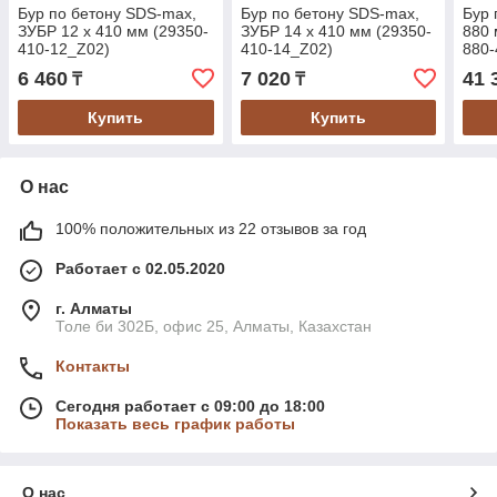
Бур по бетону SDS-max,
Бур по бетону SDS-max,
Бур 
ЗУБР 12 х 410 мм (29350-
ЗУБР 14 х 410 мм (29350-
880 
410-12_Z02)
410-14_Z02)
880-
6 460
7 020
41 
₸
₸
Купить
Купить
О нас
100% положительных из 22 отзывов за год
Работает с 02.05.2020
г. Алматы
Толе би 302Б, офис 25, Алматы, Казахстан
Контакты
Сегодня работает с 09:00 до 18:00
Показать весь график работы
О нас