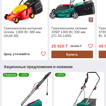
Газонокосилка роторная
Газонокосилка сетевая
Газо
Grinda, 1300 Вт, 380 мм
ЗУБР 1300 Вт, 330 мм
STE
(GLM-38)
(ГС-33-1300)
Вт, 
25 920
49 
₸
28 800 ₸
Цену уточняйте
Купить
Акционные предложения и новинки
Новинка
–10%
–10%