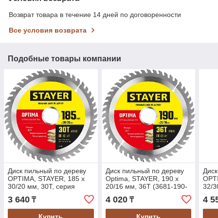
Возврат товара в течение 14 дней по договоренности
Все условия возврата
Подобные товары компании
Диск пильный по дереву
Диск пильный по дереву
Диск
OPTIMA, STAYER, 185 x
Optima, STAYER, 190 x
OPTI
30/20 мм, 30Т, серия
20/16 мм, 36Т (3681-190-
32/3
"Master" (3681-185-30-
20-36_z01)
"Mas
3 640
4 020
4 5
₸
₸
30_z01)
36_z
Купить
Купить