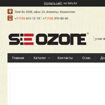
Создать сайт
на Satu.kz
Толе би 302Б, офис 25, Алматы, Казахстан
+7
(700)
615-12-19
+7
(708)
970-80-40
у нас
Главная
Каталог
Контакты
О нас
До