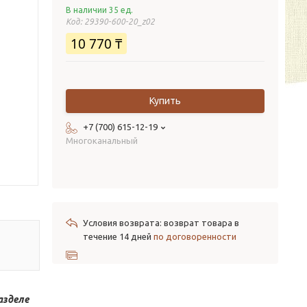
В наличии 35 ед.
Код:
29390-600-20_z02
10 770 ₸
Купить
+7 (700) 615-12-19
Многоканальный
возврат товара в
течение 14 дней
по договоренности
азделе