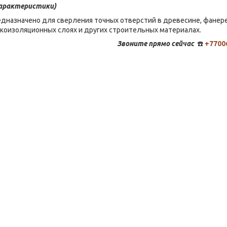
арактеристики)
дназначено для сверления точных отверстий в древесине, фанере
укоизоляционных слоях и других строительных материалах.
Звоните
прямо сейчас
☎️
+7700