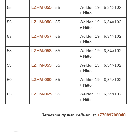
55
LZHM-055
55
Weldon 19
6,34×102
+ Nitto
56
LZHM-056
55
Weldon 19
6,34×102
+ Nitto
57
LZHM-057
55
Weldon 19
6,34×102
+ Nitto
58
LZHM-05
8
55
Weldon 19
6,34×102
+ Nitto
59
LZHM-05
9
55
Weldon 19
6,34×102
+ Nitto
60
LZHM-060
55
Weldon 19
6,34×102
+ Nitto
65
LZHM-065
55
Weldon 19
6,34×102
+ Nitto
Звоните
прямо сейчас
☎️
+77089708040