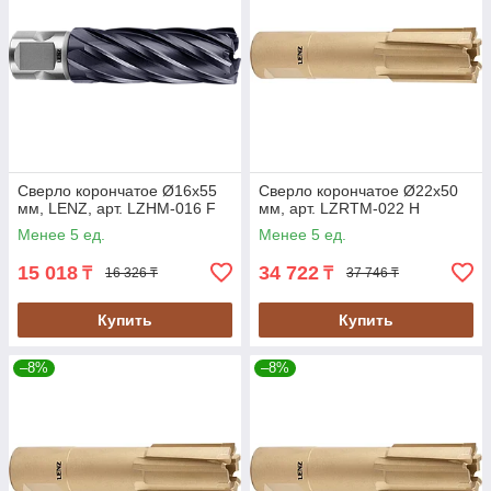
Сверло корончатое Ø16х55
Сверло корончатое Ø22х50
мм, LENZ, арт. LZHM-016 F
мм, арт. LZRTM-022 H
Менее 5 ед.
Менее 5 ед.
15 018
34 722
₸
₸
16 326 ₸
37 746 ₸
Купить
Купить
–8%
–8%