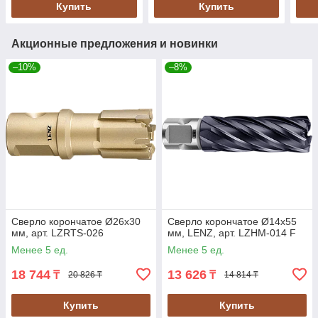
Купить
Купить
Акционные предложения и новинки
–10%
–8%
Сверло корончатое Ø26х30
Сверло корончатое Ø14х55
мм, арт. LZRTS-026
мм, LENZ, арт. LZHM-014 F
Менее 5 ед.
Менее 5 ед.
18 744
13 626
₸
₸
20 826 ₸
14 814 ₸
Купить
Купить