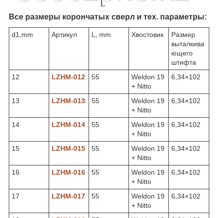
Все размеры корончатых сверл и тех. параметры:
d1,mm
Артикул
L, mm
Хвостовик
Размер
выталкива
ющего
штифта
12
LZHM-012
55
Weldon 19
6,34×102
+ Nitto
13
LZHM-013
55
Weldon 19
6,34×102
+ Nitto
14
LZHM-014
55
Weldon 19
6,34×102
+ Nitto
15
LZHM-015
55
Weldon 19
6,34×102
+ Nitto
16
LZHM-016
55
Weldon 19
6,34×102
+ Nitto
17
LZHM-017
55
Weldon 19
6,34×102
+ Nitto