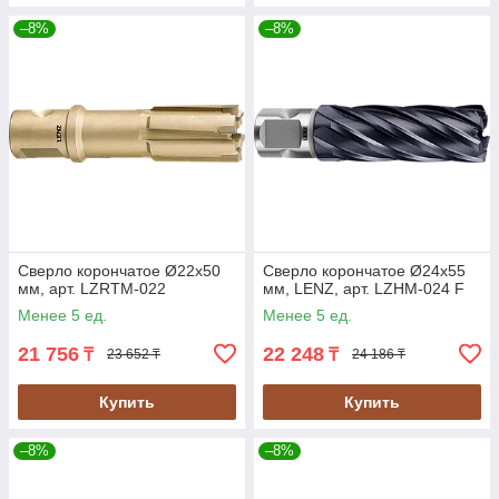
–8%
–8%
Сверло корончатое Ø22х50
Сверло корончатое Ø24х55
мм, арт. LZRTM-022
мм, LENZ, арт. LZHM-024 F
Менее 5 ед.
Менее 5 ед.
21 756
22 248
₸
₸
23 652 ₸
24 186 ₸
Купить
Купить
–8%
–8%