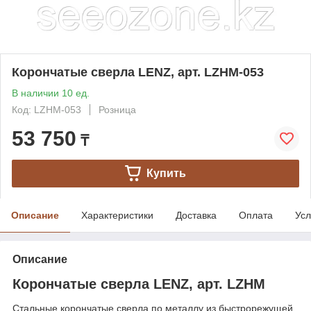
Корончатые сверла LENZ, арт. LZHM-053
В наличии 10 ед.
Код: LZHM-053
Розница
53 750
₸
Купить
Описание
Характеристики
Доставка
Оплата
Усл
Описание
Корончатые сверла LENZ, арт. LZHM
Стальные корончатые сверла по металлу из быстрорежущей