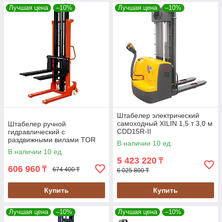
Лучшая цена
–10%
Лучшая цена
–10%
Штабелер электрический
самоходный XILIN 1,5 т 3,0 м
Штабелер ручной
CDD15R-II
гидравлический с
раздвижными вилами TOR
В наличии 10 ед.
320-870 мм CTY-EH
В наличии 10 ед.
1.0TX1.6M
5 423 220
₸
606 960
₸
674 400 ₸
6 025 800 ₸
Купить
Купить
Лучшая цена
–10%
Лучшая цена
–10%