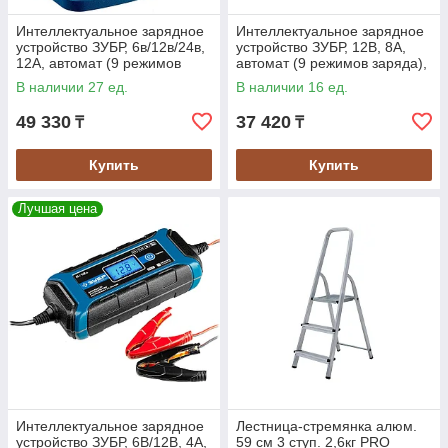
Интеллектуальное зарядное
Интеллектуальное зарядное
устройство ЗУБР, 6в/12в/24в,
устройство ЗУБР, 12В, 8A,
12A, автомат (9 режимов
автомат (9 режимов заряда),
заряда), IP65,серия
IP65, серия Проф. (59303)
В наличии 27 ед.
В наличии 16 ед.
Проф(59305)
49 330
37 420
₸
₸
Купить
Купить
Лучшая цена
Интеллектуальное зарядное
Лестница-стремянка алюм.
устройство ЗУБР, 6В/12В, 4A,
59 см 3 ступ. 2,6кг PRO