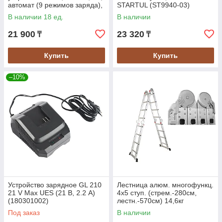
автомат (9 режимов заряда),
STARTUL (ST9940-03)
IP65, серия Проф.(59300)
В наличии 18 ед.
В наличии
21 900
23 320
₸
₸
Купить
Купить
–10%
Устройство зарядное GL 210
Лестница алюм. многофункц.
21 V Max UES (21 В, 2.2 A)
4х5 ступ. (стрем.-280см,
(180301002)
лестн.-570см) 14,6кг
STARTUL (ST9732-05)
Под заказ
В наличии