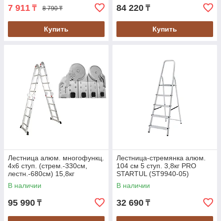
7 911
84 220
₸
₸
8 790 ₸
Купить
Купить
Лестница алюм. многофункц.
Лестница-стремянка алюм.
4х6 ступ. (стрем.-330см,
104 см 5 ступ. 3,8кг PRO
лестн.-680см) 15,8кг
STARTUL (ST9940-05)
STARTUL (ST9732-06)
В наличии
В наличии
95 990
32 690
₸
₸