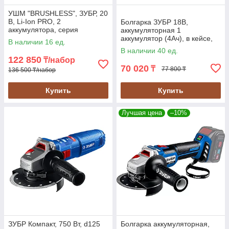
УШМ "BRUSHLESS", ЗУБР, 20
В, Li-Ion PRO, 2
Болгарка ЗУБР 18В,
аккумулятора, серия
аккумуляторная 1
"Профессионал" (AB-125-42)
аккумулятор (4Ач), в кейсе,
В наличии 16 ед.
серия "Мастер" (УШМ-18-
В наличии 40 ед.
125-41)
122 850
₸/набор
70 020
₸
77 800 ₸
136 500 ₸/набор
Купить
Купить
Лучшая цена
–10%
ЗУБР Компакт, 750 Вт, d125
Болгарка аккумуляторная,