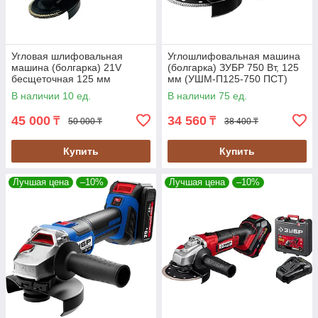
Угловая шлифовальная
Углошлифовальная машина
машина (болгарка) 21V
(болгарка) ЗУБР 750 Вт, 125
бесщеточная 125 мм
мм (УШМ-П125-750 ПСТ)
HENGDIAN (DSV125)
В наличии 10 ед.
В наличии 75 ед.
45 000
34 560
₸
₸
50 000 ₸
38 400 ₸
Купить
Купить
Лучшая цена
–10%
Лучшая цена
–10%