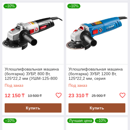
–10%
–10%
Углошлифовальная машина
Углошлифовальная машина
(болгарка) ЗУБР, 800 Вт,
(болгарка) ЗУБР, 1200 Вт,
125*22,2 мм (УШМ-125-800
125*22,2 мм, серия
М3)
"Профессионал" (УШМ-
Под заказ
Под заказ
П125-1200 ЭПСТ)
12 150
23 310
₸
₸
13 500 ₸
25 900 ₸
Купить
Купить
–10%
Лучшая цена
–10%