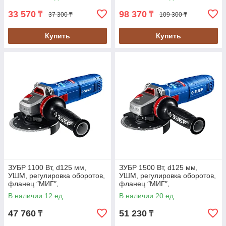
125-41)
33 570
98 370
₸
₸
37 300 ₸
109 300 ₸
Купить
Купить
ЗУБР 1100 Вт, d125 мм,
ЗУБР 1500 Вт, d125 мм,
УШМ, регулировка оборотов,
УШМ, регулировка оборотов,
фланец ″МИГ″,
фланец ″МИГ″,
Профессионал (УШМ-П125-
Профессионал (УШМ-П125-
В наличии 12 ед.
В наличии 20 ед.
1105 Э)
1505 ЭПСТ)
47 760
51 230
₸
₸