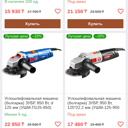
В наличии 100 ед.
Под заказ
15 930
21 150
₸
₸
17 700 ₸
23 500 ₸
Купить
Купить
Лучшая цена
–10%
Лучшая цена
–10%
Углошлифовальная машина
Углошлифовальная машина
(болгарка) ЗУБР, 850 Вт, d
(болгарка) ЗУБР, 950 Вт,
125 мм (УШМ-П125-850)
125*22,2 мм (УШМ-125-950
М3)
Менее 5 ед.
Под заказ
22 950
17 460
₸
₸
25 500 ₸
19 400 ₸