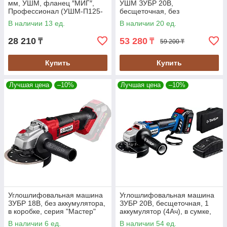
мм, УШМ, фланец ″МИГ″,
УШМ ЗУБР 20В,
Профессионал (УШМ-П125-
бесщеточная, без
755)
аккумулятор, в коробке (AB-
В наличии 13 ед.
В наличии 20 ед.
125)
28 210
53 280
₸
₸
59 200 ₸
Купить
Купить
Лучшая цена
–10%
Лучшая цена
–10%
Углошлифовальная машина
Углошлифовальная машина
ЗУБР 18В, без аккумулятора,
ЗУБР 20В, бесщеточная, 1
в коробке, серия "Мастер"
аккумулятор (4Ач), в сумке,
(УШМ-18-125)
серия "Профессионал" (AB-
В наличии 6 ед.
В наличии 54 ед.