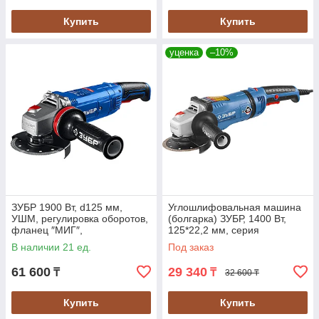
Купить
Купить
уценка
–10%
ЗУБР 1900 Вт, d125 мм,
Углошлифовальная машина
УШМ, регулировка оборотов,
(болгарка) ЗУБР, 1400 Вт,
фланец ″МИГ″,
125*22,2 мм, серия
Профессионал (УШМ-П125-
"Профессионал" (УШМ-
В наличии 21 ед.
Под заказ
1905 ЭПСТ)
П125-1400 ЭПСТ)
61 600
29 340
₸
₸
32 600 ₸
Купить
Купить