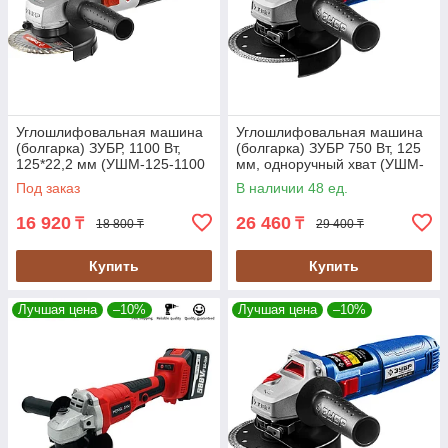
Углошлифовальная машина
Углошлифовальная машина
(болгарка) ЗУБР, 1100 Вт,
(болгарка) ЗУБР 750 Вт, 125
125*22,2 мм (УШМ-125-1100
мм, одноручный хват (УШМ-
ТМ3)
П125-750)
Под заказ
В наличии 48 ед.
16 920
26 460
₸
₸
18 800 ₸
29 400 ₸
Купить
Купить
Лучшая цена
–10%
Лучшая цена
–10%