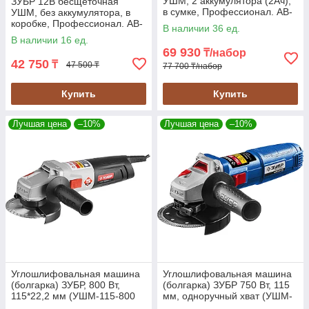
УШМ, 2 аккумулятора (2Ач),
ЗУБР 12В бесщеточная
в сумке, Профессионал. AB-
УШМ, без аккумулятора, в
76-22
коробке, Профессионал. AB-
В наличии 36 ед.
76
В наличии 16 ед.
69 930
₸/набор
42 750
₸
47 500 ₸
77 700 ₸/набор
Купить
Купить
Лучшая цена
–10%
Лучшая цена
–10%
Углошлифовальная машина
Углошлифовальная машина
(болгарка) ЗУБР, 800 Вт,
(болгарка) ЗУБР 750 Вт, 115
115*22,2 мм (УШМ-115-800
мм, одноручный хват (УШМ-
М3)
П115-750)